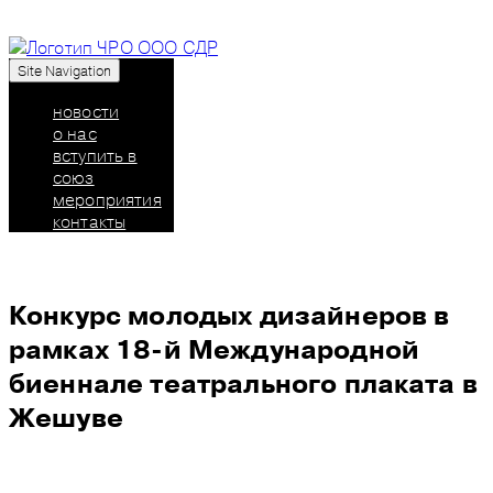
Site Navigation
Союз дизайнеров России: челябинское
региональное отделение
новости
о нас
вступить в
союз
мероприятия
контакты
Конкурс молодых дизайнеров в
рамках 18-й Международной
биеннале театрального плаката в
Жешуве