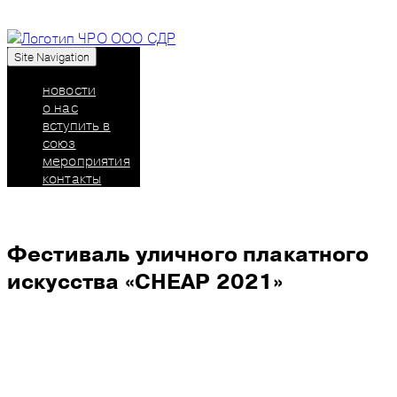
Site Navigation
Союз дизайнеров России: челябинское
региональное отделение
новости
о нас
вступить в
союз
мероприятия
контакты
Фестиваль уличного плакатного
искусства «CHEAP 2021»