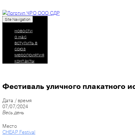
Site Navigation
Союз дизайнеров России: челябинское региональн
новости
о нас
вступить в
союз
мероприятия
контакты
Фестиваль уличного плакатного и
Дата / время
07/07/2024
Весь день
Место
CHEAP Festival