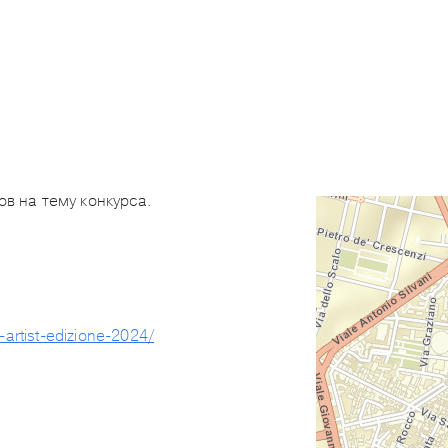
в на тему конкурса.
r-artist-edizione-2024/