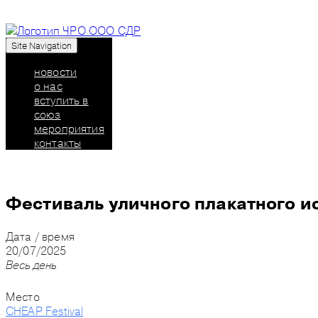
Site Navigation
Союз дизайнеров России: челябинское региональн
новости
о нас
вступить в
союз
мероприятия
контакты
Фестиваль уличного плакатного и
Дата / время
20/07/2025
Весь день
Место
CHEAP Festival