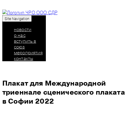
Site Navigation
Союз дизайнеров России: челябинское
региональное отделение
новости
о нас
вступить в
союз
мероприятия
контакты
Плакат для Международной
триеннале сценического плаката
в Софии 2022