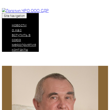
Site Navigation
Союз дизайнеров России: челябинское
региональное отделение
новости
о нас
вступить в
союз
мероприятия
контакты