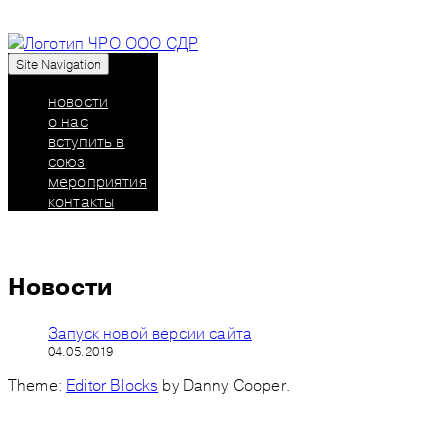
Site Navigation
Союз дизайнеров России: челябинское
региональное отделение
новости
о нас
вступить в
союз
мероприятия
контакты
Новости
Запуск новой версии сайта
04.05.2019
Theme:
Editor Blocks
by Danny Cooper.