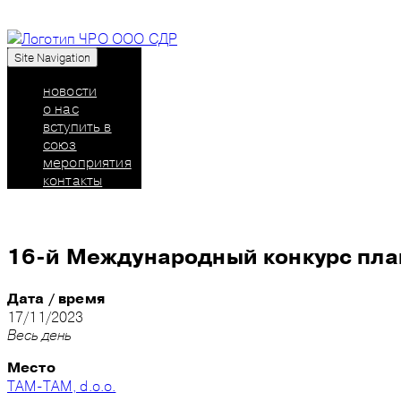
Site Navigation
Союз дизайнеров России: челябинское региональн
новости
о нас
вступить в
союз
мероприятия
контакты
16-й Международный конкурс пла
Дата / время
17/11/2023
Весь день
Место
TAM-TAM, d.o.o.