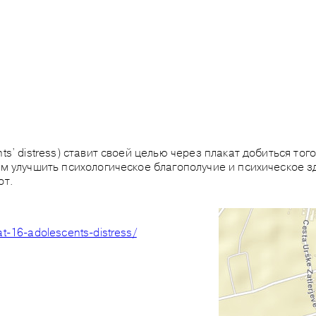
s’ distress) ставит своей целью через плакат добиться тог
м улучшить психологическое благополучие и психическое зд
от.
at-16-adolescents-distress/