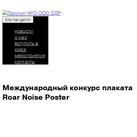
Site Navigation
Союз дизайнеров России: челябинское
региональное отделение
новости
о нас
вступить в
союз
мероприятия
контакты
Международный конкурс плаката
Roar Noise Poster