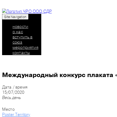
Site Navigation
Союз дизайнеров России: челябинское региональн
новости
о нас
вступить в
союз
мероприятия
контакты
Международный конкурс плаката 
Дата / время
15/07/2020
Весь день
Место
Poster Territory