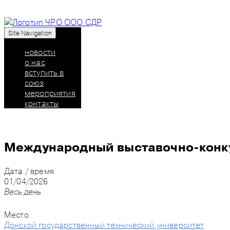
Site Navigation
Союз дизайнеров России: челябинское региональн
новости
о нас
вступить в
союз
мероприятия
контакты
Международный выставочно-конк
Дата / время
01/04/2026
Весь день
Место
Донской государственный технический университет