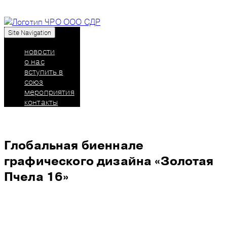
Site Navigation
Союз дизайнеров России: челябинское
региональное отделение
новости
о нас
вступить в
союз
мероприятия
контакты
Глобальная биеннале
графического дизайна «Золотая
Пчела 16»