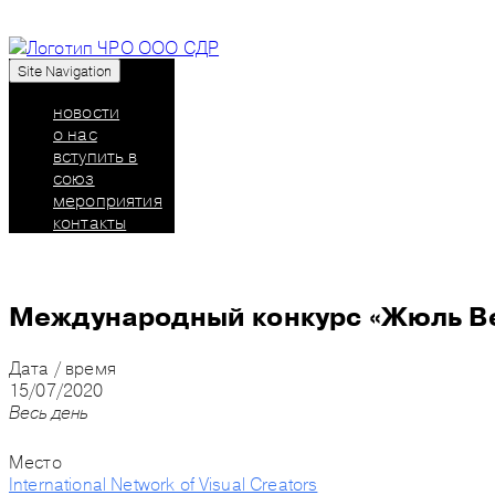
Site Navigation
Союз дизайнеров России: челябинское региональн
новости
о нас
вступить в
союз
мероприятия
контакты
Международный конкурс «Жюль Ве
Дата / время
15/07/2020
Весь день
Место
International Network of Visual Creators