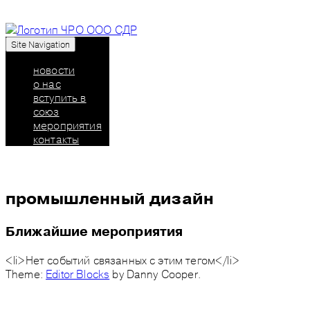
Site Navigation
Союз дизайнеров России: челябинское региональн
новости
о нас
вступить в
союз
мероприятия
контакты
промышленный дизайн
Ближайшие мероприятия
<li>Нет событий связанных с этим тегом</li>
Theme:
Editor Blocks
by Danny Cooper.