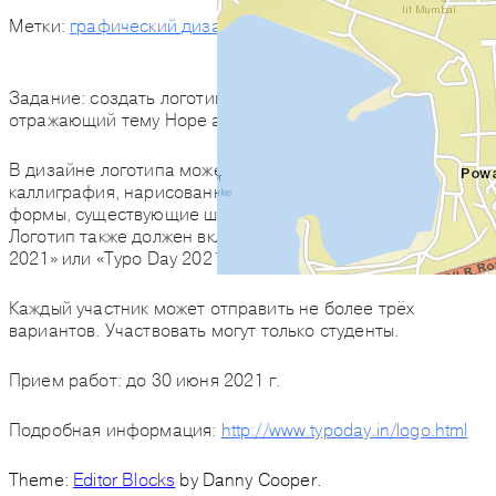
Метки:
графический дизайн
,
дедлайн
Задание:
создать логотип для Typography Day 2021,
отражающий тему
Hope and Typography
.
В дизайне логотипа может быть использована
каллиграфия, нарисованные на компьютере буквенные
формы, существующие шрифты или их комбинация.
Логотип также должен включать слова «Typography Day
2021» или «Typo Day 2021».
Каждый участник может отправить не более трёх
вариантов. Участвовать могут только студенты.
Прием работ: до
30 июня 2021 г.
Подробная информация:
http://www.typoday.in/logo.html
Theme:
Editor Blocks
by Danny Cooper.