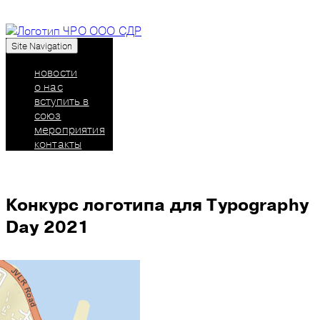
Site Navigation
Союз дизайнеров России: челябинское
региональное отделение
новости
о нас
вступить в
союз
мероприятия
контакты
Конкурс логотипа для Typography
Day 2021