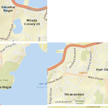
Дата / время
31/05/2021
Весь день
Место
IIT Bombay
Категория
Другие мероприятия