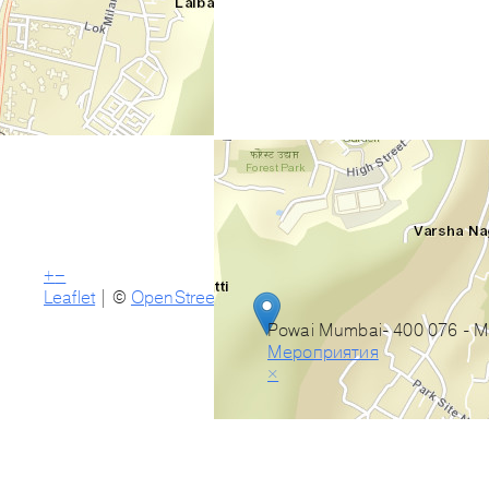
+
−
Leaflet
| ©
OpenStreetMap
Powai Mumbai- 400 076 - 
Мероприятия
×