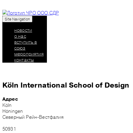
Site Navigation
Союз дизайнеров России: челябинское региональн
новости
о нас
вступить в
союз
мероприятия
контакты
Köln International School of Design
Адрес
Köln
Höningen
Северный Рейн-Вестфалия
50931