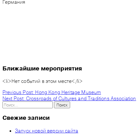
Германия
Ближайшие мероприятия
<li>Нет событий в этом месте</li>
Навигация
Previous Post:
Hong Kong Heritage Museum
Next Post:
Crossroads of Cultures and Traditions Association
по
Найти:
записям
Свежие записи
Запуск новой версии сайта