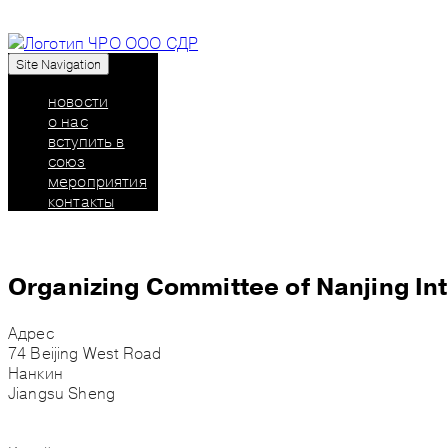
Site Navigation
Союз дизайнеров России: челябинское региональн
новости
о нас
вступить в
союз
мероприятия
контакты
Organizing Committee of Nanjing Int
Адрес
74 Beijing West Road
Нанкин
Jiangsu Sheng