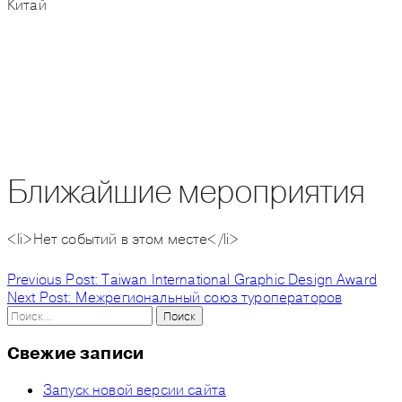
Китай
Ближайшие мероприятия
<li>Нет событий в этом месте</li>
Навигация
Previous Post:
Taiwan International Graphic Design Award
Next Post:
Межрегиональный союз туроператоров
по
Найти:
записям
Свежие записи
Запуск новой версии сайта