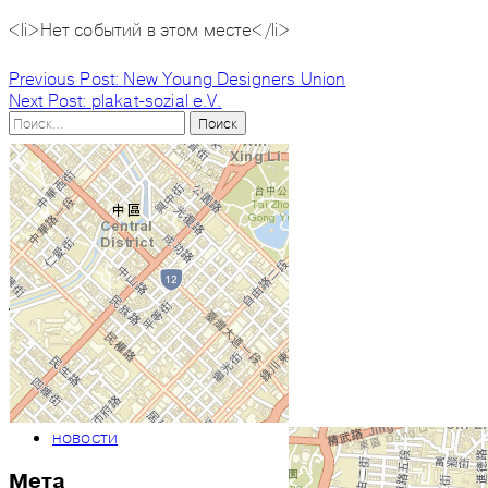
<li>Нет событий в этом месте</li>
Навигация
Previous Post:
New Young Designers Union
Next Post:
plakat-sozial e.V.
по
Найти:
записям
Свежие записи
Запуск новой версии сайта
Свежие комментарии
Архивы
Май 2019
Рубрики
новости
Мета