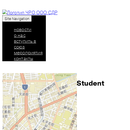
Site Navigation
Союз дизайнеров России: челябинское
региональное отделение
новости
о нас
вступить в
союз
мероприятия
контакты
Taiwan International Student
Design Competition