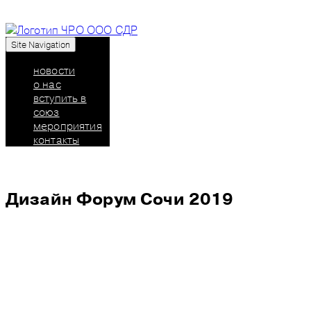
Site Navigation
Союз дизайнеров России: челябинское
региональное отделение
новости
о нас
вступить в
союз
мероприятия
контакты
Дизайн Форум Сочи 2019