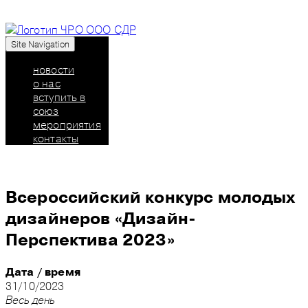
Site Navigation
Союз дизайнеров России: челябинское
региональное отделение
новости
о нас
вступить в
союз
мероприятия
контакты
Всероссийский конкурс молодых
дизайнеров «Дизайн-
Перспектива 2023»
Дата / время
31/10/2023
Весь день