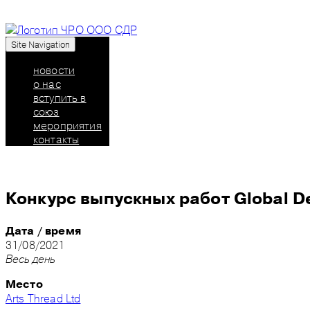
Site Navigation
Союз дизайнеров России: челябинское региональн
новости
о нас
вступить в
союз
мероприятия
контакты
Конкурс выпускных работ Global D
Дата / время
31/08/2021
Весь день
Место
Arts Thread Ltd