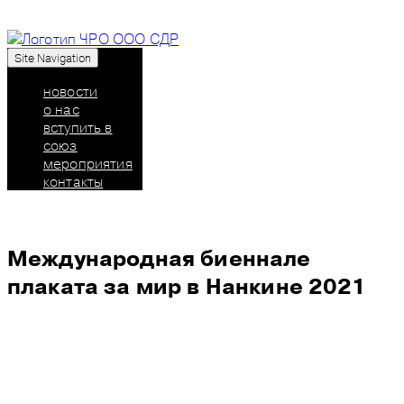
Site Navigation
Союз дизайнеров России: челябинское
региональное отделение
новости
о нас
вступить в
союз
мероприятия
контакты
Международная биеннале
плаката за мир в Нанкине 2021