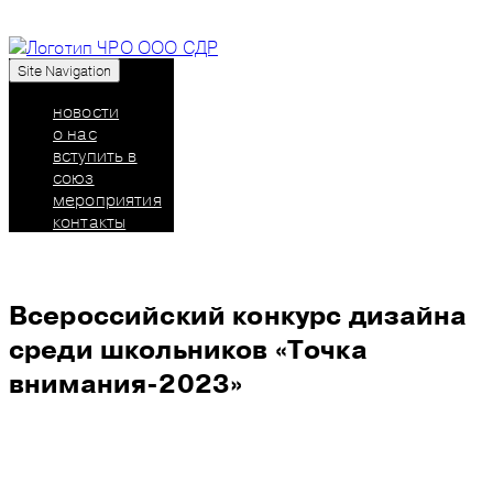
Site Navigation
Союз дизайнеров России: челябинское
региональное отделение
новости
о нас
вступить в
союз
мероприятия
контакты
Всероссийский конкурс дизайна
среди школьников «Точка
внимания-2023»